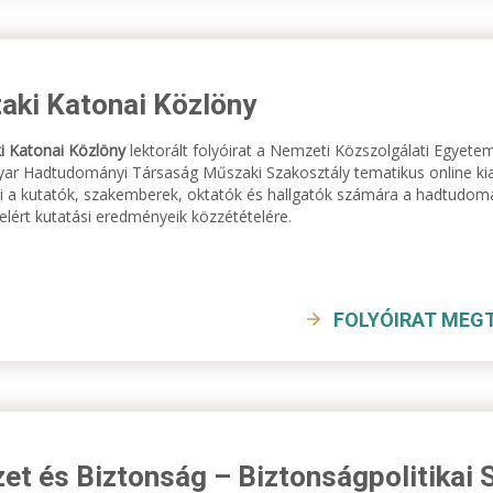
aki Katonai Közlöny
 Katonai Közlöny
lektorált folyóirat a Nemzeti Közszolgálati Egye
ar Hadtudományi Társaság Műszaki Szakosztály tematikus online kiad
ni a kutatók, szakemberek, oktatók és hallgatók számára a hadtudo
 elért kutatási eredményeik közzétételére.
FOLYÓIRAT MEG
t és Biztonság – Biztonságpolitikai 