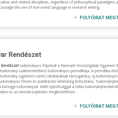
tion and related disciplines, regardless of philosophical paradigms a
urage the use of non-sexist language in research writing.
FOLYÓIRAT MEG
ar Rendészet
 Rendészet
tudományos folyóirat a Nemzeti Közszolgálati Egyetem R
tudomány szakterületéhez) tudományos periodikája. A periodika első
ttudomány egyetemi szintű oktatásának támogatása, új tudományos 
udományos fórum és publikációs lehetőség biztosítása. Tudományter
a bűnügyi tudományok, kellő nyitottsággal a többi tudományterületr
kre és az interdiszciplináris megközelítésre.
FOLYÓIRAT MEG