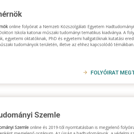
érnök
rnök
online folyóirat a Nemzeti Közszolgálati Egyetem Hadtudományi
oktori Iskola katonai műszaki tudományi tematikus kiadványa. A folyó
k, egyetemi oktatóknak, PhD és egyetemi hallgatóknak kutatási eredmé
űszaki tudományok területén, illetve az ehhez kapcsolódó témákban
FOLYÓIRAT MEG
udományi Szemle
ományi Szemle
online és 2019-től nyomtatásban is megjelenő folyóir
nként megjelenő orgánum. Az újság a hadtudományok, a védelmi szf