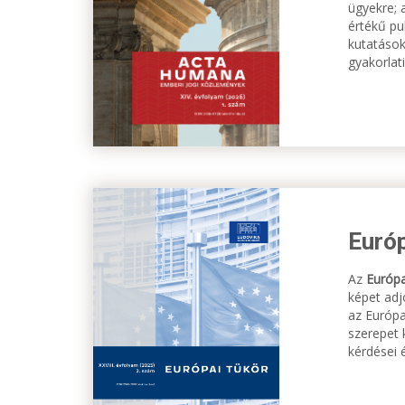
ügyekre; 
értékű pu
kutatások
gyakorlat
Európ
Az
Európa
képet adj
az Európa
szerepet 
kérdései é