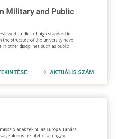
 Military and Public
reviewed studies of high standard in
n the structure of the university have
s in other disciplines such as public
TEKINTÉSE
AKTUÁLIS SZÁM
missziójának tekinti az Európa Tanács
át, különös tekintettel a magyar