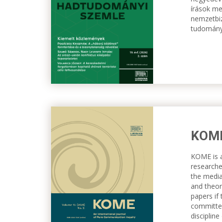
írások me
nemzetbiz
tudományo
KOM
KOME is a
researche
the media
and theor
papers if
committed
disciplin