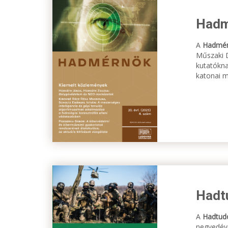
Hadm
A
Hadmé
Műszaki D
kutatókna
katonai m
Hadt
A
Hadtud
negyedéve