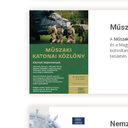
Műsz
A
Műszaki
és a Magy
biztosíta
területén
Nemze