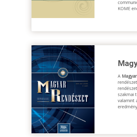
communica
KOME enco
Magy
A
Magyar
rendészet
rendésze
szakmai t
valamint 
eredménye