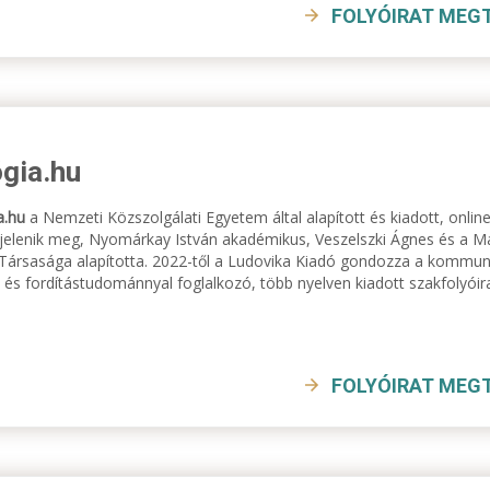
FOLYÓIRAT MEG
ógia.hu
a.hu
a Nemzeti Közszolgálati Egyetem által alapított és kiadott, online 
 jelenik meg, Nyomárkay István akadémikus, Veszelszki Ágnes és 
i Társasága alapította. 2022-től a Ludovika Kiadó gondozza a kommun
 és fordítástudománnyal foglalkozó, több nyelven kiadott szakfolyóir
FOLYÓIRAT MEG