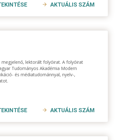
TEKINTÉSE
AKTUÁLIS SZÁM
megjelenő, lektorált folyóirat. A folyóirat
a Magyar Tudományos Akadémia Modern
ikáció- és médiatudománnyal, nyelv-,
atot.
TEKINTÉSE
AKTUÁLIS SZÁM