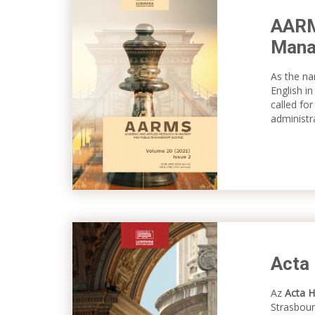
AARMS
Mana
As the na
English in
called for
administr
Acta
Az
Acta 
Strasbour