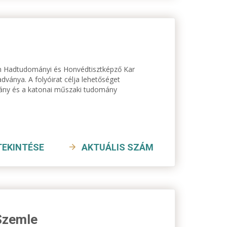
tem Hadtudományi és Honvédtisztképző Kar
ványa. A folyóirat célja lehetőséget
mány és a katonai műszaki tudomány
TEKINTÉSE
AKTUÁLIS SZÁM
Szemle