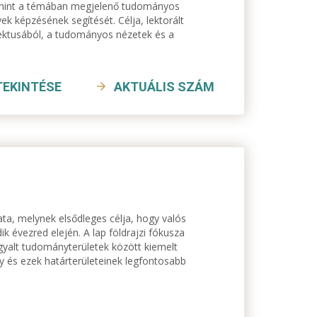
lamint a témában megjelenő tudományos
yek képzésének segítését. Célja, lektorált
pektusából, a tudományos nézetek és a
TEKINTÉSE
AKTUÁLIS SZÁM
a, melynek elsődleges célja, hogy valós
k évezred elején. A lap földrajzi fókusza
rgyalt tudományterületek között kiemelt
 és ezek határterületeinek legfontosabb