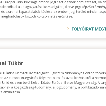
az Európai Unió Bírósága emberi jogi esetjogának bemutatását, va
blikációkkal a közigazgatási, közszolgálati, illetve jogi képzőintézmén
 és szakmai tapasztalatok közlése az emberi jogi terület minden as
i megfontolások közötti kölcsönhatás erősítése.
FOLYÓIRAT MEG
ai Tükör
i Tükör
a Nemzeti Közszolgálati Egyetem tudományos online folyóirat
on az európai integrációs folyamatokról és azok kihívásairól a harmadi
i Unió és ezen belül Kelet- Közép Európa, illetve Magyarország. A tá
kapnak a közgazdaság-tudomány, a jogtudomány, a politikatudomány
s aktualitásai.