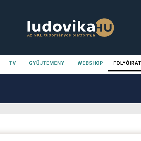
TV
GYŰJTEMENY
WEBSHOP
FOLYÓIRA
n##
#